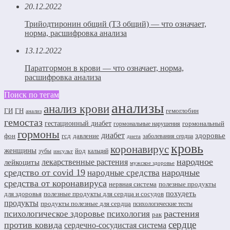
20.12.2022
Трийодтиронин общий (Т3 общий) — что означает,
норма, расшифровка анализа
13.12.2022
Паратгормон в крови — что означает, норма,
расшифровка анализа
Поиск по тегам
анализы
анализ крови
ГИ
ГН
гемоглобин
анализ
гемостаз
гестационный диабет
гормональный
гормональные нарушения
гормоны
диабет
здоровье
фон
гсд
давление
заболевания сердца
диета
кровь
коронавирус
женщины
йод
зубы
кальций
инсульт
народное
лекарственные растения
лейкоциты
мужское здоровье
средство от covid 19
народные
народные средства
средства от коронавируса
нервная система
полезные продукты
похудеть
для здоровья
полезные продукты для сердца и сосудов
продукты
продукты полезные для сердца
психологические тесты
растения
психологическое здоровье
психология
рак
сердце
против ковида
сердечно-сосудистая система