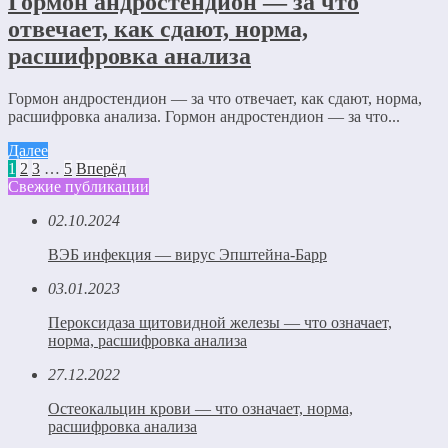
Гормон андростендион — за что
отвечает, как сдают, норма,
расшифровка анализа
Гормон андростендион — за что отвечает, как сдают, норма,
расшифровка анализа. Гормон андростендион — за что...
Далее
1
2
3
…
5
Вперёд
Свежие публикации
02.10.2024
ВЭБ инфекция — вирус Эпштейна-Барр
03.01.2023
Пероксидаза щитовидной железы — что означает,
норма, расшифровка анализа
27.12.2022
Остеокальцин крови — что означает, норма,
расшифровка анализа