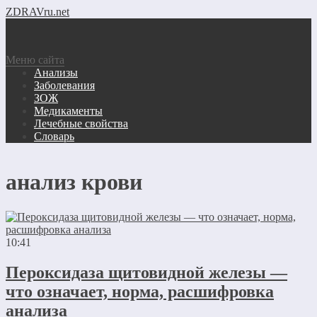
ZDRAVru.net
Меню сайта
Анализы
Заболевания
ЗОЖ
Медикаменты
Лечебные свойства
Словарь
анализ крови
10:41
Пероксидаза щитовидной железы —
что означает, норма, расшифровка
анализа