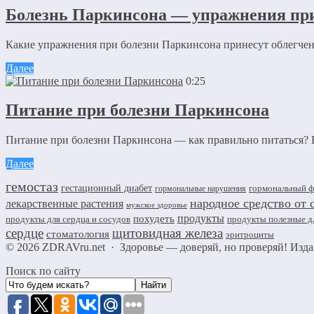
Болезнь Паркинсона — упражнения пр
Какие упражнения при болезни Паркинсона принесут облегчен
Далее
0:25
Питание при болезни Паркинсона
Питание при болезни Паркинсона — как правильно питаться? Б
Далее
гемостаз
гестационный диабет
гормональный 
гормональные нарушения
народное средство от 
лекарственные растения
мужское здоровье
продукты
похудеть
продукты для сердца и сосудов
продукты полезные д
сердце
щитовидная железа
стоматология
эритроциты
©
2026
ZDRAVru.net
·
Здоровье — доверяй, но проверяй! Из
Поиск по сайту