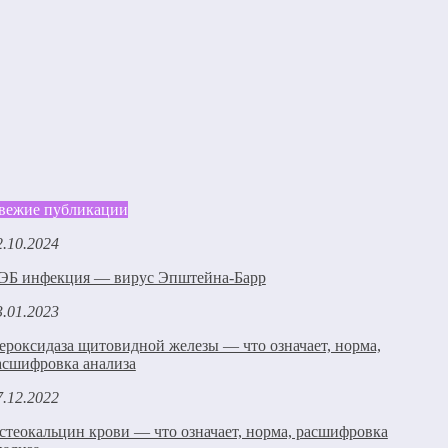
вежие публикации
2.10.2024
ЭБ инфекция — вирус Эпштейна-Барр
3.01.2023
ероксидаза щитовидной железы — что означает, норма,
асшифровка анализа
7.12.2022
стеокальцин крови — что означает, норма, расшифровка