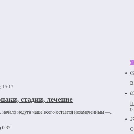
С
0
В
15:17
0
аки, стадии, лечение
П
р
 начало недуга чаще всего остается незамеченным —...
2
0:37
О