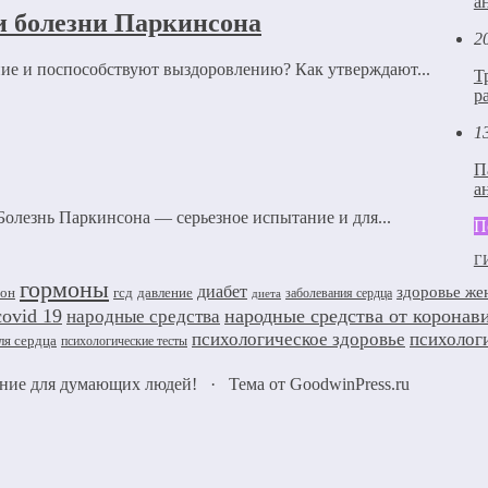
а
и болезни Паркинсона
2
ие и поспособствуют выздоровлению? Как утверждают...
Т
р
1
П
а
олезнь Паркинсона — серьезное испытание и для...
П
Г
гормоны
диабет
здоровье ж
фон
гсд
давление
заболевания сердца
диета
covid 19
народные средства от коронав
народные средства
психологическое здоровье
психолог
ля сердца
психологические тесты
дание для думающих людей!
·
Тема от GoodwinPress.ru