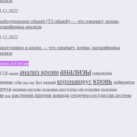
нализа
0.12.2022
рийодтиронин общий (Т3 общий) — что означает, норма,
асшифровка анализа
3.12.2022
аратгормон в крови — что означает, норма, расшифровка
нализа
оиск по тегам
анализы
анализ крови
И
ГН
гемоглобин
анализ
кровь
коронавирус
енщины
лейкоциты
йод
зубы
кальций
инсульт
ируса
нервная система
полезные продукты для здоровья
полезные
растения против ковида
ия
сердечно-сосудистая система
рак