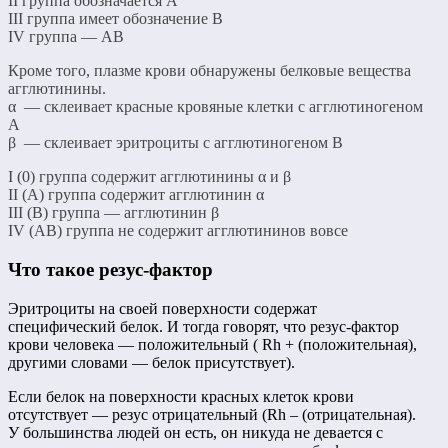
II группа обозначается А
III группа имеет обозначение В
IV группа — АВ
Кроме того, плазме крови обнаружены белковые вещества
агглютинины.
α — склеивает красные кровяные клетки с агглютиногеном
А
β — склеивает эритроциты с агглютиногеном В
I (0) группа содержит агглютинины α и β
II (А) группа содержит агглютинин α
III (В) группа — агглютинин β
IV (АВ) группа не содержит агглютининов вовсе
Что такое резус-фактор
Эритроциты на своей поверхности содержат
специфический белок. И тогда говорят, что резус-фактор
крови человека — положительный ( Rh + (положительная),
другими словами — белок присутствует).
Если белок на поверхности красных клеток крови
отсутствует — резус отрицательный (Rh – (отрицательная).
У большинства людей он есть, он никуда не девается с