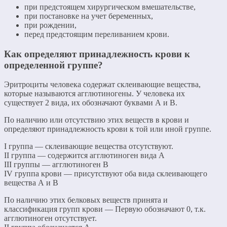
при предстоящем хирургическом вмешательстве,
при постановке на учет беременных,
при рождении,
перед предстоящим переливанием крови.
Как определяют принадлежность крови к
определенной группе?
Эритроциты человека содержат склеивающие вещества,
которые называются агглютиногены. У человека их
существует 2 вида, их обозначают буквами А и В.
По наличию или отсутствию этих веществ в крови и
определяют принадлежность крови к той или иной группе.
I группа — склеивающие вещества отсутствуют.
II группа — содержится агглютиноген вида А
III группы — агглютиноген В
IV группа крови — присутствуют оба вида склеивающего
вещества А и В
По наличию этих белковых веществ принята и
классификация групп крови — Первую обозначают 0, т.к.
агглютиноген отсутствует.