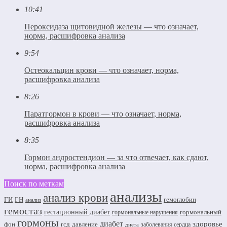
10:41
Пероксидаза щитовидной железы — что означает,
норма, расшифровка анализа
9:54
Остеокальцин крови — что означает, норма,
расшифровка анализа
8:26
Паратгормон в крови — что означает, норма,
расшифровка анализа
8:35
Гормон андростендион — за что отвечает, как сдают,
норма, расшифровка анализа
Поиск по меткам
анализы
анализ крови
ГИ
ГН
гемоглобин
анализ
гемостаз
гестационный диабет
гормональный
гормональные нарушения
гормоны
диабет
здоровье
фон
гсд
давление
заболевания сердца
диета