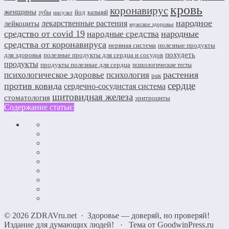
кровь
коронавирус
женщины
йод
зубы
кальций
инсульт
народное
лекарственные растения
лейкоциты
мужское здоровье
средство от covid 19
народные
народные средства
средства от коронавируса
нервная система
полезные продукты
похудеть
для здоровья
полезные продукты для сердца и сосудов
продукты
продукты полезные для сердца
психологические тесты
растения
психологическое здоровье
психология
рак
сердце
против ковида
сердечно-сосудистая система
щитовидная железа
стоматология
эритроциты
Содержание статьи:
©
2026
ZDRAVru.net
·
Здоровье — доверяй, но проверяй!
Издание для думающих людей!
·
Тема от GoodwinPress.ru