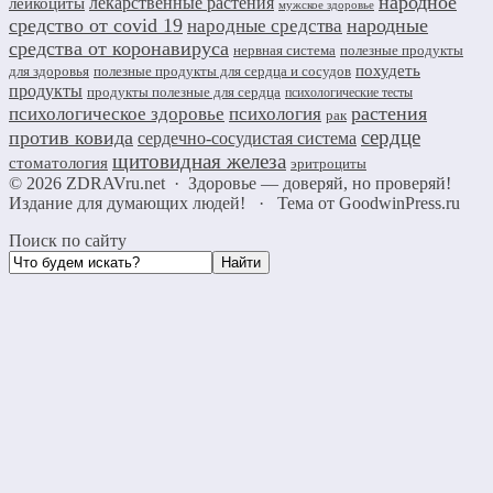
народное
лекарственные растения
лейкоциты
мужское здоровье
средство от covid 19
народные
народные средства
средства от коронавируса
нервная система
полезные продукты
похудеть
для здоровья
полезные продукты для сердца и сосудов
продукты
продукты полезные для сердца
психологические тесты
растения
психологическое здоровье
психология
рак
сердце
против ковида
сердечно-сосудистая система
щитовидная железа
стоматология
эритроциты
©
2026
ZDRAVru.net
·
Здоровье — доверяй, но проверяй!
Издание для думающих людей!
·
Тема от GoodwinPress.ru
Поиск по сайту