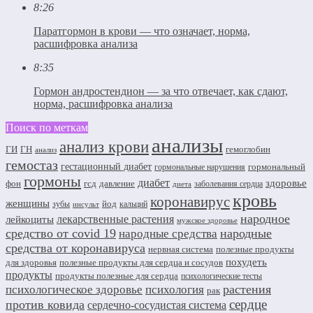
8:26
Паратгормон в крови — что означает, норма,
расшифровка анализа
8:35
Гормон андростендион — за что отвечает, как сдают,
норма, расшифровка анализа
Поиск по меткам
анализы
анализ крови
ГИ
ГН
гемоглобин
анализ
гемостаз
гестационный диабет
гормональный
гормональные нарушения
гормоны
диабет
здоровье
фон
гсд
давление
заболевания сердца
диета
кровь
коронавирус
женщины
йод
зубы
кальций
инсульт
народное
лекарственные растения
лейкоциты
мужское здоровье
средство от covid 19
народные
народные средства
средства от коронавируса
нервная система
полезные продукты
похудеть
для здоровья
полезные продукты для сердца и сосудов
продукты
продукты полезные для сердца
психологические тесты
растения
психологическое здоровье
психология
рак
сердце
против ковида
сердечно-сосудистая система