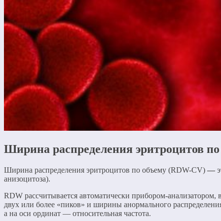
Ширина распределения эритроцитов по 
Ширина распределения эритроцитов по объему (RDW-CV)
—
э
анизоцитоза).
RDW рассчитывается автоматически прибором-анализатором, в
двух или более «пиков» и ширины анормального распределения
а на оси ординат — относительная частота.