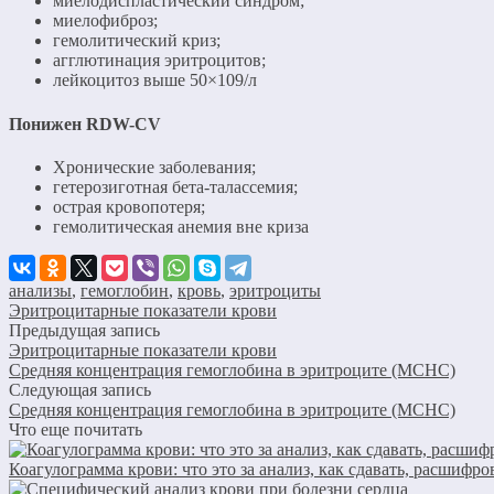
миелодиспластический синдром;
миелофиброз;
гемолитический криз;
агглютинация эритроцитов;
лейкоцитоз выше 50×109/л
Понижен RDW-CV
Хронические заболевания;
гетерозиготная бета-талассемия;
острая кровопотеря;
гемолитическая анемия вне криза
анализы
,
гемоглобин
,
кровь
,
эритроциты
Эритроцитарные показатели крови
Предыдущая запись
Эритроцитарные показатели крови
Средняя концентрация гемоглобина в эритроците (МСНС)
Следующая запись
Средняя концентрация гемоглобина в эритроците (МСНС)
Что еще почитать
Коагулограмма крови: что это за анализ, как сдавать, расшифр