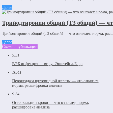
Далее
Трийодтиронин общий (Т3 общий) — что
Трийодтиронин общий (Т3 общий) — что означает, норма, рас
Далее
Свежие публикации
5:31
ВЭБ инфекция — вирус Эпштейна-Барр
10:41
Пероксидаза щитовидной железы — что означает,
норма, расшифровка анализа
9:54
Остеокальцин крови — что означает, норма,
расшифровка анализа