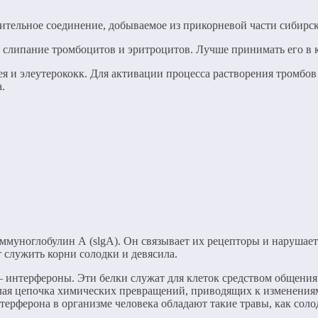
стительное соединение, добываемое из прикорневой части сибирс
 слипание тромбоцитов и эритроцитов. Лучше принимать его в 
я и элеутерококк. Для активации процесса растворения тромбов
.
ммуноглобулин А (slgА). Он связывает их рецепторы и нарушае
 служить корни солодки и девясила.
интерфероны. Эти белки служат для клеток средством общения. 
лая цепочка химических превращений, приводящих к изменениям
рферона в организме человека обладают такие травы, как соло