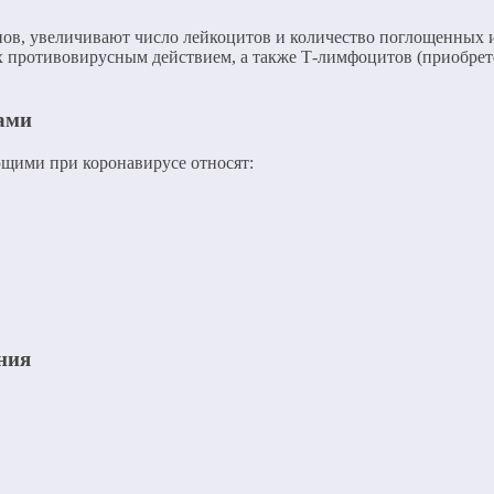
в, увеличивают число лейкоцитов и количество поглощенных и
 противовирусным действием, а также Т-лимфоцитов (приобре
вами
щими при коронавирусе относят:
ния