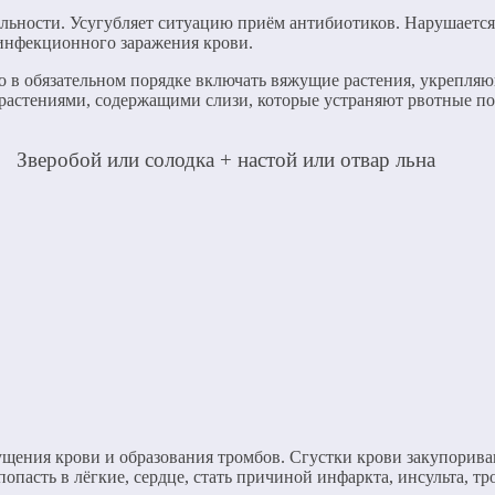
ельности. Усугубляет ситуацию приём антибиотиков. Нарушает
инфекционного заражения крови.
мо в обязательном порядке включать вяжущие растения, укрепл
растениями, содержащими слизи, которые устраняют рвотные п
Зверобой или солодка + настой или отвар льна
гущения крови и образования тромбов. Сгустки крови закупорив
опасть в лёгкие, сердце, стать причиной инфаркта, инсульта, т