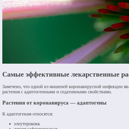
Самые эффективные лекарственные рас
Замечено, что одной из мишеней коронавирусной инфекции явл
растения с адаптогенными и седативными свойствами.
Растения от коронавируса — адаптогены
К адаптогенам относятся:
элеутерококк
левзея сафлоровидная.