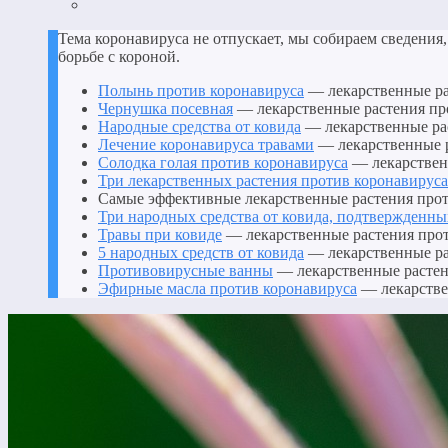
Тема коронавируса не отпускает, мы собираем сведения
борьбе с короной.
Полынь против коронавируса
— лекарственные рас
Чернушка посевная
— лекарственные растения про
Народные средства от ковида
— лекарственные рас
Лечение коронавируса травами
— лекарственные р
Солодка голая против коронавируса
— лекарственн
Три лекарственных растения против коронавируса
Самые эффективные лекарственные растения проти
Три народных средства от ковида, подтвержденн
Травы при ковиде
— лекарственные растения прот
5 народных средств от ковида
— лекарственные ра
Противовирусные ванны
— лекарственные растени
Эфирные масла против коронавируса
— лекарствен