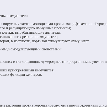
енья иммунитета:
ния вирусных частиц моноцитами крови, макрофагами и нейтроф
щего и регулирующего иммунные процессы;
е клетки, вырабатывающие антитела;
 усиливающих реакцию иммунитета;
орой, в частности, кортизол стимулируют иммунитет.
ие иммуномодулирующими свойствами:
ывающих и поглощающих чужеродные микроорганизмы, увеличив
ающих приобретённый иммунитет;
яющих функции хелперов;
ые растения против коронавируса», мы вывели отдельным списко