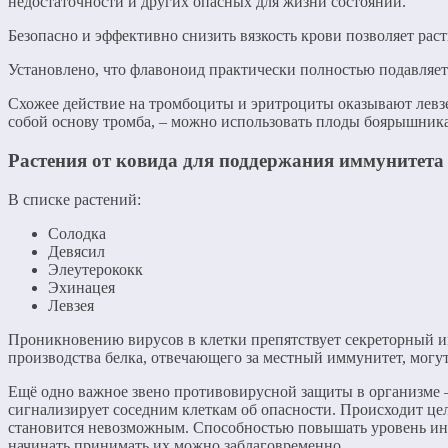
недостаточности и других опасных для жизни состояний.
Безопасно и эффективно снизить вязкость крови позволяет ра
Установлено, что флавоноид практически полностью подавляет
Схожее действие на тромбоциты и эритроциты оказывают левзе
собой основу тромба, – можно использовать плоды боярышника
Растения от ковида для поддержания иммунитета
В списке растений:
Солодка
Девясил
Элеутерококк
Эхинацея
Левзея
Проникновению вирусов в клетки препятствует секреторный и
производства белка, отвечающего за местный иммунитет, могут
Ещё одно важное звено противовирусной защиты в организме – 
сигнализирует соседним клеткам об опасности. Происходит це
становится невозможным. Способностью повышать уровень инте
начинать принимать их можно заблаговременно.