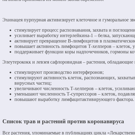
Эхинацея пурпурная активизирует клеточное и гуморальное зв
стимулирует процесс распознавания, захвата и поглоще
усиливает выработку интерлейкина-1 – белка, запускаю
активирует превращение В-лимфоцитов в плазматически
повышает активность лимфоцитов Т-хелперов – клеток,
поддерживает функции коры надпочечников, гормоны кот
Элеутерококк и левзея сафлоровидная – растения, обладающ
стимулируют производство интерферонов;
стимулируют активность клеток, распознающих, захват
вирусных частиц;
увеличивают численность Т-хелперов – клеток, усилив
уменьшают численность Т-супрессоров – клеток, подавл
повышают выработку лимфацитактивирующего фактора.
Список трав и растений против коронавируса
Все растения, упоминаемые в публикациях цикла «Лекарственн