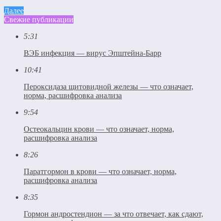
Далее
Свежие публикации
5:31
ВЭБ инфекция — вирус Эпштейна-Барр
10:41
Пероксидаза щитовидной железы — что означает,
норма, расшифровка анализа
9:54
Остеокальцин крови — что означает, норма,
расшифровка анализа
8:26
Паратгормон в крови — что означает, норма,
расшифровка анализа
8:35
Гормон андростендион — за что отвечает, как сдают,