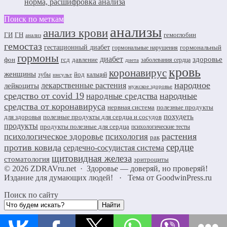
норма, расшифровка анализа
Поиск по меткам
анализы
анализ крови
ГИ
ГН
гемоглобин
анализ
гемостаз
гестационный диабет
гормональный
гормональные нарушения
гормоны
диабет
здоровье
фон
гсд
давление
заболевания сердца
диета
кровь
коронавирус
женщины
йод
зубы
кальций
инсульт
народное
лекарственные растения
лейкоциты
мужское здоровье
средство от covid 19
народные
народные средства
средства от коронавируса
нервная система
полезные продукты
похудеть
для здоровья
полезные продукты для сердца и сосудов
продукты
продукты полезные для сердца
психологические тесты
растения
психологическое здоровье
психология
рак
сердце
против ковида
сердечно-сосудистая система
щитовидная железа
стоматология
эритроциты
©
2026
ZDRAVru.net
·
Здоровье — доверяй, но проверяй!
Издание для думающих людей!
·
Тема от GoodwinPress.ru
Поиск по сайту