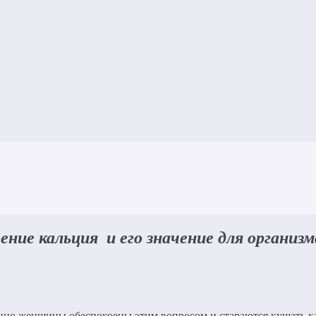
ение кальция и его значение для организм
енно женщины обеспокоены этим вопросом и стараются кушать к