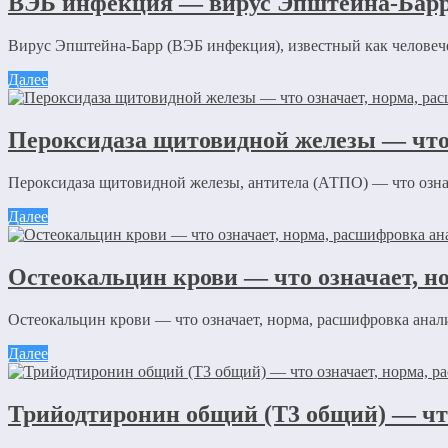
ВЭБ инфекция — вирус Эпштейна-Бар
Вирус Эпштейна-Барр (ВЭБ инфекция), известный как человечес
Далее
Пероксидаза щитовидной железы — что 
Пероксидаза щитовидной железы, антитела (АТПО) — что означа
Далее
Остеокальцин крови — что означает, н
Остеокальцин крови — что означает, норма, расшифровка анализ
Далее
Трийодтиронин общий (Т3 общий) — что