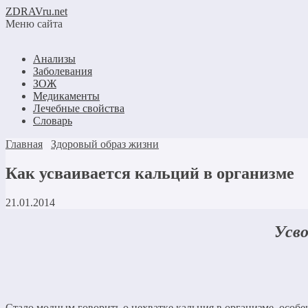
ZDRAVru.net
Меню сайта
Анализы
Заболевания
ЗОЖ
Медикаменты
Лечебные свойства
Словарь
Главная
Здоровый образ жизни
Как усваивается кальций в организме
21.01.2014
Усво
Стало модным говорить о нехватке кальция в организме, особ